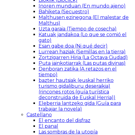
Bioklik (Bioclick)
Inoren munduan (En mundo ajeno)
Bahiketa (Secuestro)
Malthusen ezinegona (El malestar de
Malthus)
Uzta garaia (Tiempo de cosecha)
Katuak jandakoa (Lo que se comió el
gato)
Esan gabe doa (Ni qué decir)
Lurrean haziak (Semillas en la tierra)
Zortzigarren Hiria (La Octava Ciudad)
Puta jainkotiarrak (Las putas divinas)
Denboran zatika (A retazos en el
tiempo)
bazter hautsiak (euskal herriko
turismo gidaliburu deseraikia)
(rincones rotos (guía turística
deconstruida de Euskal Herria))
Eleberria lantzeko gida (Guía para
trabajar la novela)
Castellano
El encanto del disfraz
El panal
Las sombras de la utopía